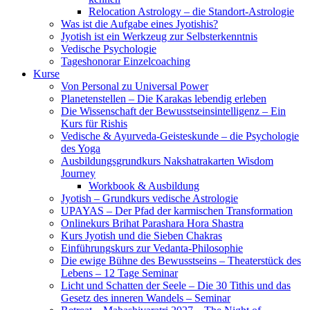
Relocation Astrology – die Standort-Astrologie
Was ist die Aufgabe eines Jyotishis?
Jyotish ist ein Werkzeug zur Selbsterkenntnis
Vedische Psychologie
Tageshonorar Einzelcoaching
Kurse
Von Personal zu Universal Power
Planetenstellen – Die Karakas lebendig erleben
Die Wissenschaft der Bewusstseinsintelligenz – Ein
Kurs für Rishis
Vedische & Ayurveda-Geisteskunde – die Psychologie
des Yoga
Ausbildungsgrundkurs Nakshatrakarten Wisdom
Journey
Workbook & Ausbildung
Jyotish – Grundkurs vedische Astrologie
UPAYAS – Der Pfad der karmischen Transformation
Onlinekurs Brihat Parashara Hora Shastra
Kurs Jyotish und die Sieben Chakras
Einführungskurs zur Vedanta-Philosophie
Die ewige Bühne des Bewusstseins – Theaterstück des
Lebens – 12 Tage Seminar
Licht und Schatten der Seele – Die 30 Tithis und das
Gesetz des inneren Wandels – Seminar