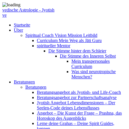
vedische Astrologie - Jyotish
ve
Startseite
Über
Spiritual Coach Vision Mission Leitbild
Curriculum Mein Weg als Jāti Guru
spiritueller Mentor
Die Stimme hinter dem Schleier
Die Stimme des Inneren Selbst
Mein transpersonales
Curriculum
Was sind neurotropische
Menschen?
Beratungen
Beratungen
Beratungsangebot als Jyotish- und Life-Coach
Beratungsangebot zur Partnerschaftsanalyse
Jyotish Angebot Lebensdimensionen – Der
Seelen-Code deines Lebensflusses
Angebot – Die Kunst der Frage – Prashna, das
Horoskop des Augenblicks
Lerne deine Grahas – Deine Spirit Guides,
kennen