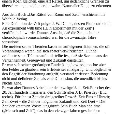
einem Koan gleichen, eine Art Rätsel, um gedankliche Grenzen zu
überschreiten, um dahinter die wahre Natur aller Dinge zu erkennen.
Aus dem Buch „Das Rätsel von Raum und Zeit“, erschienen im
Weltbild Verlag
Eine Definition der Zeit prägte J. W. Dunne, dessen Pionierarbeit in
An experiment with time („Ein Experiment mit der Zeit“)
veröffentlicht wurde. Dunnes Ansicht, daß die Zeit nicht nur
chronologisch vorausschreitet, war für die zwanziger Jahre
sensationell.
Die meisten seiner Theorien basierten auf eigenen Träumen, die oft
Vorahnungen waren, die sich später verwirklichten. Dunne
zeichnete seine Träume auf und stellte fest, daß sie Szenen aus der
Vergangenheit, Gegenwart und Zukunft darstellten.
Er war sich seiner großartigen Entdeckung bewusst, machte aber
den Fehler zu glauben, sein Erlebnis sei einzigartig. Und obgleich er
den Begriff der Vorahnung aufgriff, verstand er dessen Bedeutung
nicht und definierte Zeit als eine Dimension, die unendlich bis ins
Nichts gehe.
Es war aber Dunnes Arbeit, der den zweitgrößten Zeit-Forscher des
20. Jahrhunderts inspirierte, den Schriftsteller J. B. Priestley (Bild
rechts). Für ihn ist Zeit ein dreigeteilter Prozeß: Zeit Eins = Uhrzeit;
Zeit Zwei = die Zeit der möglichen Zukunft und Zeit Drei = Die
Zeit der kreativen Vorstellungskraft. Sein Buch Man and time
(„Mensch und Zeit“), das in den vierziger Jahren geschrieben