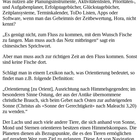
Was nutzen alle Planungsinstrumente, Aktivitätenlisten, Prioritäten-,
und Aufgabenplaner, Erfolgstagebücher, Glückstagebücher,
Zeitplansysteme, Terminkalender, ToDo Listen, Apps oder
Software, wenn man das Geheimnis der Zeitbewertung, Hora, nicht
kennt?
„Es genügt nicht, zum Fluss zu kommen, mit dem Wunsch Fische
zu fangen. Man muss auch das Netz mitbringen“ sagt ein
chinesisches Sprichwort.
Aber man muss auch zur richtigen Zeit an den Fluss kommen. Sonst
sind keine Fische dort.
Schlägt man in einem Lexikon nach, was Orientierung bedeutet, so
findet man z.B. folgende Definition:
„Orientierung [zu Orient], Ausrichtung nach Himmelsgegenden; im
besonderen Sinne Ostung, der aus der Antike übernommene
christliche Brauch, sich beim Gebet nach Osten zur aufsteigenden
Sonne (Christus als «Sonne der Gerechtigkeit» nach Maleachi 3,20)
zu wenden.“
Der Lachs und auch viele andere Tiere, die sich anhand von Sonne,
Mond und Sternen orientieren besitzen einen Himmelskompass. Die
Planeten dienen als Bezugspunkte, die es den Tieren ermöglichen
auf geradem Weg zum Ziel zu gelangen. Diese Art von Navigation