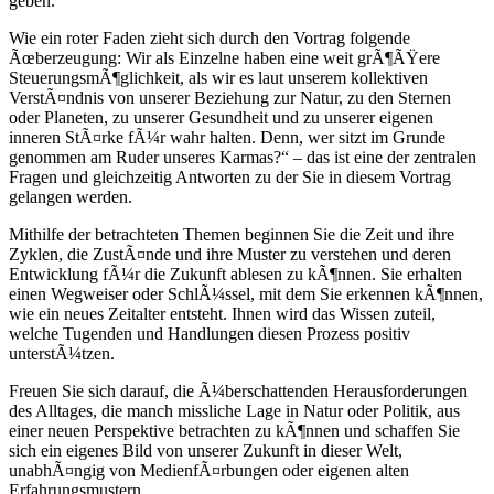
geben.
Wie ein roter Faden zieht sich durch den Vortrag folgende
Ãœberzeugung: Wir als Einzelne haben eine weit grÃ¶ÃŸere
SteuerungsmÃ¶glichkeit, als wir es laut unserem kollektiven
VerstÃ¤ndnis von unserer Beziehung zur Natur, zu den Sternen
oder Planeten, zu unserer Gesundheit und zu unserer eigenen
inneren StÃ¤rke fÃ¼r wahr halten. Denn, wer sitzt im Grunde
genommen am Ruder unseres Karmas?“ – das ist eine der zentralen
Fragen und gleichzeitig Antworten zu der Sie in diesem Vortrag
gelangen werden.
Mithilfe der betrachteten Themen beginnen Sie die Zeit und ihre
Zyklen, die ZustÃ¤nde und ihre Muster zu verstehen und deren
Entwicklung fÃ¼r die Zukunft ablesen zu kÃ¶nnen. Sie erhalten
einen Wegweiser oder SchlÃ¼ssel, mit dem Sie erkennen kÃ¶nnen,
wie ein neues Zeitalter entsteht. Ihnen wird das Wissen zuteil,
welche Tugenden und Handlungen diesen Prozess positiv
unterstÃ¼tzen.
Freuen Sie sich darauf, die Ã¼berschattenden Herausforderungen
des Alltages, die manch missliche Lage in Natur oder Politik, aus
einer neuen Perspektive betrachten zu kÃ¶nnen und schaffen Sie
sich ein eigenes Bild von unserer Zukunft in dieser Welt,
unabhÃ¤ngig von MedienfÃ¤rbungen oder eigenen alten
Erfahrungsmustern.