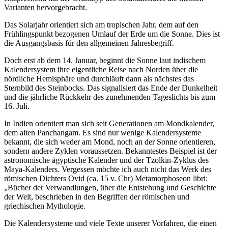
Varianten hervorgebracht.
Das Solarjahr orientiert sich am tropischen Jahr, dem auf den
Frühlingspunkt bezogenen Umlauf der Erde um die Sonne. Dies ist
die Ausgangsbasis für den allgemeinen Jahresbegriff.
Doch erst ab dem 14. Januar, beginnt die Sonne laut indischem
Kalendersystem ihre eigentliche Reise nach Norden über die
nördliche Hemisphäre und durchläuft dann als nächstes das
Sternbild des Steinbocks. Das signalisiert das Ende der Dunkelheit
und die jährliche Rückkehr des zunehmenden Tageslichts bis zum
16. Juli.
In Indien orientiert man sich seit Generationen am Mondkalender,
dem alten Panchangam. Es sind nur wenige Kalendersysteme
bekannt, die sich weder am Mond, noch an der Sonne orientieren,
sondern andere Zyklen voraussetzen. Bekanntestes Beispiel ist der
astronomische ägyptische Kalender und der Tzolkin-Zyklus des
Maya-Kalenders. Vergessen möchte ich auch nicht das Werk des
römischen Dichters Ovid (ca. 15 v. Chr) Metamorphoseon libri:
„Bücher der Verwandlungen, über die Entstehung und Geschichte
der Welt, beschrieben in den Begriffen der römischen und
griechischen Mythologie.
Die Kalendersysteme und viele Texte unserer Vorfahren, die einen