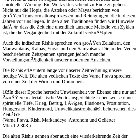
spiritueller Wirkung. Ein Weltzyklus scheint zu Ende zu gehen.
Nicht nur die Hopis, die Azteken oder Mayas berichten von
groÃŸen Transformationsprozessen und Reinigungen, die in diesen
Jahren vor uns liegen. In den alten Traditionen finden wir Hinweise
dafÃ¼r, dass die Zeit eine unendlich tanzende Melodie von Zyklen
ist, die die Vergangenheit mit der Zukunft verknÃ¼pfen.
Auch die indischen Rishis sprechen von groÃŸen Zeitaltern, den
Manwantaras, Kalpas, Yugas und den Samvatsars. Die in den Veden
beschriebenen Zeitspannen sprengen jedoch manche
VorstellungsmÃ¶glichkeit unserer modernen Ansichten.
Die Rishis erlÃ¤utern lange vor unserer Zeitrechnung unsere
heutige Welt. Die alten vedischen Texte des Varna Prava sprechen
von einer Zeit der Wirren und Dummheit:
â€žIn dieser Epoche herrscht Unwissenheit vor. Ebenso eine nur auf
Ã¤uÃŸere materialistische Werte ausgerichtete Lebensweise ohne
spirituelle Tiefe. Krieg, Betrug, LÃ¼gen, Illusionen, Prostitution,
Hungersnot, Kindermord, Umweltkatastrophenâ€¦. beherrschen dies
Zeit.â€œ
(Varna Prava, Rishi Markandeya, Astronom und Gelierter
Mbh.1.2.308 )
Die alten Rishis nennen aber auch eine wiederkehrende Zeit der