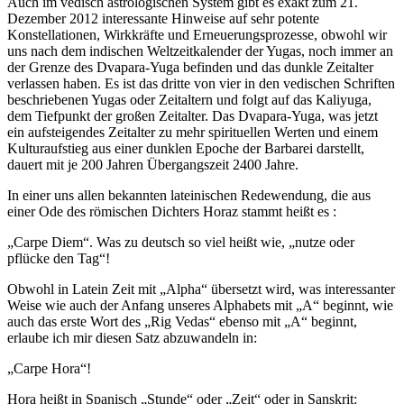
Auch im vedisch astrologischen System gibt es exakt zum 21.
Dezember 2012 interessante Hinweise auf sehr potente
Konstellationen, Wirkkräfte und Erneuerungsprozesse, obwohl wir
uns nach dem indischen Weltzeitkalender der Yugas, noch immer an
der Grenze des Dvapara-Yuga befinden und das dunkle Zeitalter
verlassen haben. Es ist das dritte von vier in den vedischen Schriften
beschriebenen Yugas oder Zeitaltern und folgt auf das Kaliyuga,
dem Tiefpunkt der großen Zeitalter. Das Dvapara-Yuga, was jetzt
ein aufsteigendes Zeitalter zu mehr spirituellen Werten und einem
Kulturaufstieg aus einer dunklen Epoche der Barbarei darstellt,
dauert mit je 200 Jahren Übergangszeit 2400 Jahre.
In einer uns allen bekannten lateinischen Redewendung, die aus
einer Ode des römischen Dichters Horaz stammt heißt es :
„Carpe Diem“. Was zu deutsch so viel heißt wie, „nutze oder
pflücke den Tag“!
Obwohl in Latein Zeit mit „Alpha“ übersetzt wird, was interessanter
Weise wie auch der Anfang unseres Alphabets mit „A“ beginnt, wie
auch das erste Wort des „Rig Vedas“ ebenso mit „A“ beginnt,
erlaube ich mir diesen Satz abzuwandeln in:
„Carpe Hora“!
Hora heißt in Spanisch „Stunde“ oder „Zeit“ oder in Sanskrit: