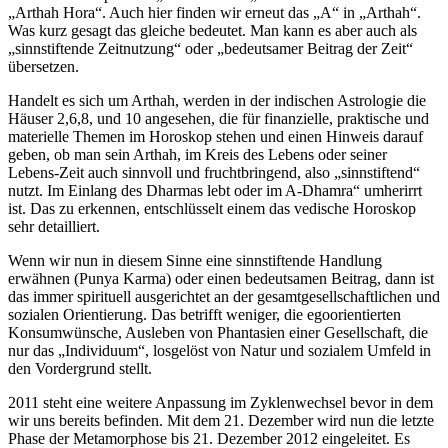
„Arthah Hora“. Auch hier finden wir erneut das „A“ in „Arthah“.
Was kurz gesagt das gleiche bedeutet. Man kann es aber auch als
„sinnstiftende Zeitnutzung“ oder „bedeutsamer Beitrag der Zeit“
übersetzen.
Handelt es sich um Arthah, werden in der indischen Astrologie die
Häuser 2,6,8, und 10 angesehen, die für finanzielle, praktische und
materielle Themen im Horoskop stehen und einen Hinweis darauf
geben, ob man sein Arthah, im Kreis des Lebens oder seiner
Lebens-Zeit auch sinnvoll und fruchtbringend, also „sinnstiftend“
nutzt. Im Einlang des Dharmas lebt oder im A-Dhamra“ umherirrt
ist. Das zu erkennen, entschlüsselt einem das vedische Horoskop
sehr detailliert.
Wenn wir nun in diesem Sinne eine sinnstiftende Handlung
erwähnen (Punya Karma) oder einen bedeutsamen Beitrag, dann ist
das immer spirituell ausgerichtet an der gesamtgesellschaftlichen und
sozialen Orientierung. Das betrifft weniger, die egoorientierten
Konsumwünsche, Ausleben von Phantasien einer Gesellschaft, die
nur das „Individuum“, losgelöst von Natur und sozialem Umfeld in
den Vordergrund stellt.
2011 steht eine weitere Anpassung im Zyklenwechsel bevor in dem
wir uns bereits befinden. Mit dem 21. Dezember wird nun die letzte
Phase der Metamorphose bis 21. Dezember 2012 eingeleitet. Es