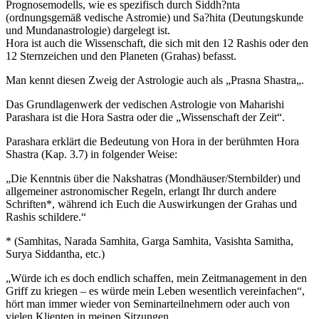
Prognosemodells, wie es spezifisch durch Siddh?nta
(ordnungsgemäß vedische Astromie) und Sa?hita (Deutungskunde
und Mundanastrologie) dargelegt ist.
Hora ist auch die Wissenschaft, die sich mit den 12 Rashis oder den
12 Sternzeichen und den Planeten (Grahas) befasst.
Man kennt diesen Zweig der Astrologie auch als „Prasna Shastra„.
Das Grundlagenwerk der vedischen Astrologie von Maharishi
Parashara ist die Hora Sastra oder die „Wissenschaft der Zeit“.
Parashara erklärt die Bedeutung von Hora in der berühmten Hora
Shastra (Kap. 3.7) in folgender Weise:
„Die Kenntnis über die Nakshatras (Mondhäuser/Sternbilder) und
allgemeiner astronomischer Regeln, erlangt Ihr durch andere
Schriften*, während ich Euch die Auswirkungen der Grahas und
Rashis schildere.“
* (Samhitas, Narada Samhita, Garga Samhita, Vasishta Samitha,
Surya Siddantha, etc.)
„Würde ich es doch endlich schaffen, mein Zeitmanagement in den
Griff zu kriegen – es würde mein Leben wesentlich vereinfachen“,
hört man immer wieder von Seminarteilnehmern oder auch von
vielen Klienten in meinen Sitzungen.