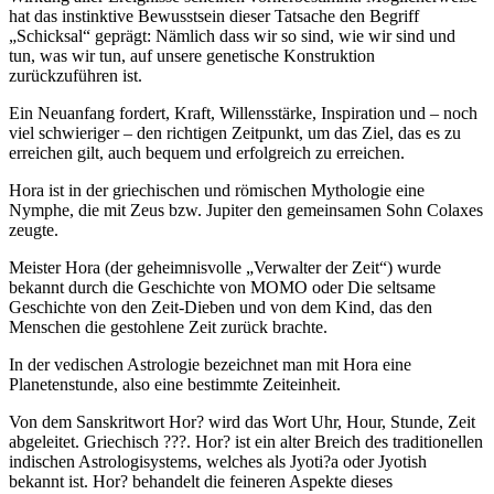
hat das instinktive Bewusstsein dieser Tatsache den Begriff
„Schicksal“ geprägt: Nämlich dass wir so sind, wie wir sind und
tun, was wir tun, auf unsere genetische Konstruktion
zurückzuführen ist.
Ein Neuanfang fordert, Kraft, Willensstärke, Inspiration und – noch
viel schwieriger – den richtigen Zeitpunkt, um das Ziel, das es zu
erreichen gilt, auch bequem und erfolgreich zu erreichen.
Hora ist in der griechischen und römischen Mythologie eine
Nymphe, die mit Zeus bzw. Jupiter den gemeinsamen Sohn Colaxes
zeugte.
Meister Hora (der geheimnisvolle „Verwalter der Zeit“) wurde
bekannt durch die Geschichte von MOMO oder Die seltsame
Geschichte von den Zeit-Dieben und von dem Kind, das den
Menschen die gestohlene Zeit zurück brachte.
In der vedischen Astrologie bezeichnet man mit Hora eine
Planetenstunde, also eine bestimmte Zeiteinheit.
Von dem Sanskritwort Hor? wird das Wort Uhr, Hour, Stunde, Zeit
abgeleitet. Griechisch ???. Hor? ist ein alter Breich des traditionellen
indischen Astrologisystems, welches als Jyoti?a oder Jyotish
bekannt ist. Hor? behandelt die feineren Aspekte dieses