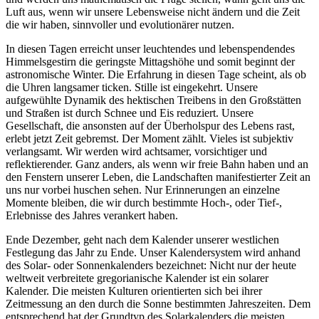
Luft aus, wenn wir unsere Lebensweise nicht ändern und die Zeit
die wir haben, sinnvoller und evolutionärer nutzen.
In diesen Tagen erreicht unser leuchtendes und lebenspendendes
Himmelsgestirn die geringste Mittagshöhe und somit beginnt der
astronomische Winter. Die Erfahrung in diesen Tage scheint, als ob
die Uhren langsamer ticken. Stille ist eingekehrt. Unsere
aufgewühlte Dynamik des hektischen Treibens in den Großstätten
und Straßen ist durch Schnee und Eis reduziert. Unsere
Gesellschaft, die ansonsten auf der Überholspur des Lebens rast,
erlebt jetzt Zeit gebremst. Der Moment zählt. Vieles ist subjektiv
verlangsamt. Wir werden wird achtsamer, vorsichtiger und
reflektierender. Ganz anders, als wenn wir freie Bahn haben und an
den Fenstern unserer Leben, die Landschaften manifestierter Zeit an
uns nur vorbei huschen sehen. Nur Erinnerungen an einzelne
Momente bleiben, die wir durch bestimmte Hoch-, oder Tief-,
Erlebnisse des Jahres verankert haben.
Ende Dezember, geht nach dem Kalender unserer westlichen
Festlegung das Jahr zu Ende. Unser Kalendersystem wird anhand
des Solar- oder Sonnenkalenders bezeichnet: Nicht nur der heute
weltweit verbreitete gregorianische Kalender ist ein solarer
Kalender. Die meisten Kulturen orientierten sich bei ihrer
Zeitmessung an den durch die Sonne bestimmten Jahreszeiten. Dem
entsprechend hat der Grundtyp des Solarkalenders die meisten