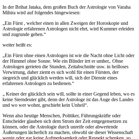
In der Brihat Jataka, dem großen Buch der Astrologie von Varaha
Mihira wird auf folgendes hingewiesen:
„Ein Fürst , welcher einen in allen Zweigen der Horoskopie und
Astrologie erfahrenen Astrologen nicht ehrt, wird Kummer erleiden
und zugrunde gehen.“
weiter heißt es:
„Ein Fürst ohne einen Astrologen ist wie die Nacht ohne Licht oder
der Himmel ohne Sonne. Wie ein Blinder irrt er umher,. Ohne
Astrologen gerieten die Stunden, Zeitabschnitte usw. in heilloses
Verwirrung, daher ziemt es sich wohl für einen Fürsten, der
siegreich und glücklich werden will, sich der Dienste eines
erfahrenen Astrologen zu bedienen.“
„ Keiner der glücklich sein will, sollte in einer Gegend leben, wo es
keine Sterndeuter gibt, denn der Astrologe ist das Auge des Landes
und wo wer wohnt, geschieht kein Unheil“.
Wenn also heutige Menschen, Politiker, Führungskräfte oder
Entscheider glauben sich dem Strom der Zeit entgegensetzen zu
können, oder die Astrologie durch unreife oder abwertende
Äußerungen lächerlich zu machen, obwohl sie dieser Wissenschaft
wenig oder gar keine Aufmerksamkeit oder Respekt schenken, so