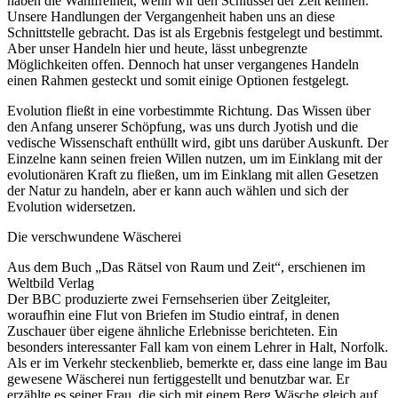
haben die Wahlfreiheit, wenn wir den Schlüssel der Zeit kennen.
Unsere Handlungen der Vergangenheit haben uns an diese
Schnittstelle gebracht. Das ist als Ergebnis festgelegt und bestimmt.
Aber unser Handeln hier und heute, lässt unbegrenzte
Möglichkeiten offen. Dennoch hat unser vergangenes Handeln
einen Rahmen gesteckt und somit einige Optionen festgelegt.
Evolution fließt in eine vorbestimmte Richtung. Das Wissen über
den Anfang unserer Schöpfung, was uns durch Jyotish und die
vedische Wissenschaft enthüllt wird, gibt uns darüber Auskunft. Der
Einzelne kann seinen freien Willen nutzen, um im Einklang mit der
evolutionären Kraft zu fließen, um im Einklang mit allen Gesetzen
der Natur zu handeln, aber er kann auch wählen und sich der
Evolution widersetzen.
Die verschwundene Wäscherei
Aus dem Buch „Das Rätsel von Raum und Zeit“, erschienen im
Weltbild Verlag
Der BBC produzierte zwei Fernsehserien über Zeitgleiter,
woraufhin eine Flut von Briefen im Studio eintraf, in denen
Zuschauer über eigene ähnliche Erlebnisse berichteten. Ein
besonders interessanter Fall kam von einem Lehrer in Halt, Norfolk.
Als er im Verkehr steckenblieb, bemerkte er, dass eine lange im Bau
gewesene Wäscherei nun fertiggestellt und benutzbar war. Er
erzählte es seiner Frau, die sich mit einem Berg Wäsche gleich auf