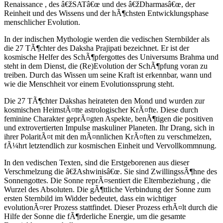
Renaissance , des â€žSATâ€œ und des â€žDharmasâ€œ, der
Reinheit und des Wissens und der hÃ¶chsten Entwicklungsphase
menschlicher Evolution.
In der indischen Mythologie werden die vedischen Sternbilder als
die 27 TÃ¶chter des Daksha Prajipati bezeichnet. Er ist der
kosmische Helfer des SchÃ¶pfergottes des Universums Brahma und
steht in dem Dienst, die (Re)Evolution der SchÃ¶pfung voran zu
treiben. Durch das Wissen um seine Kraft ist erkennbar, wann und
wie die Menschheit vor einem Evolutionssprung steht.
Die 27 TÃ¶chter Dakshas heirateten den Mond und wurden zur
kosmischen HeimstÃ¤tte astrologischer KrÃ¤fte. Diese durch
feminine Charakter geprÃ¤gten Aspekte, benÃ¶tigen die positiven
und extrovertierten Impulse maskuliner Planeten. Ihr Drang, sich in
ihrer PolaritÃ¤t mit den mÃ¤nnlichen KrÃ¤ften zu verschmelzen,
fÃ¼hrt letztendlich zur kosmischen Einheit und Vervollkommnung.
In den vedischen Texten, sind die Erstgeborenen aus dieser
Verschmelzung die â€žAshwinisâ€œ. Sie sind ZwillingssÃ¶hne des
Sonnengottes. Die Sonne reprÃ¤sentiert die Elternbeziehung , die
Wurzel des Absoluten. Die gÃ¶ttliche Verbindung der Sonne zum
ersten Sternbild im Widder bedeutet, dass ein wichtiger
evolutionÃ¤rer Prozess stattfindet. Dieser Prozess erhÃ¤lt durch die
Hilfe der Sonne die fÃ¶rderliche Energie, um die gesamte