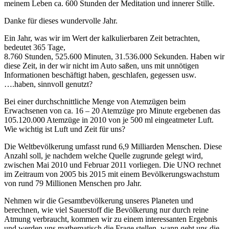
meinem Leben ca. 600 Stunden der Meditation und innerer Stille.
Danke für dieses wundervolle Jahr.
Ein Jahr, was wir im Wert der kalkulierbaren Zeit betrachten,
bedeutet 365 Tage,
8.760 Stunden, 525.600 Minuten, 31.536.000 Sekunden. Haben wir
diese Zeit, in der wir nicht im Auto saßen, uns mit unnötigen
Informationen beschäftigt haben, geschlafen, gegessen usw.
….haben, sinnvoll genutzt?
Bei einer durchschnittliche Menge von Atemzügen beim
Erwachsenen von ca. 16 – 20 Atemzüge pro Minute ergebenen das
105.120.000 Atemzüge in 2010 von je 500 ml eingeatmeter Luft.
Wie wichtig ist Luft und Zeit für uns?
Die Weltbevölkerung umfasst rund 6,9 Milliarden Menschen. Diese
Anzahl soll, je nachdem welche Quelle zugrunde gelegt wird,
zwischen Mai 2010 und Februar 2011 vorliegen. Die UNO rechnet
im Zeitraum von 2005 bis 2015 mit einem Bevölkerungswachstum
von rund 79 Millionen Menschen pro Jahr.
Nehmen wir die Gesamtbevölkerung unseres Planeten und
berechnen, wie viel Sauerstoff die Bevölkerung nur durch reine
Atmung verbraucht, kommen wir zu einem interessanten Ergebnis
und werden uns mathematisch die Frage stellen, wann geht uns die