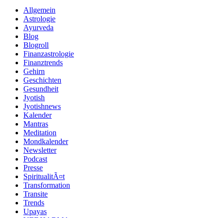
Allgemein
Astrologie
Ayurveda
Blog
Blogroll
Finanzastrologie
Finanztrends
Gehirn
Geschichten
Gesundheit
Jyotish
Jyotishnews
Kalender
Mantras
Meditation
Mondkalender
Newsletter
Podcast
Presse
SpiritualitÃ¤t
Transformation
Transite
Trends
Upayas