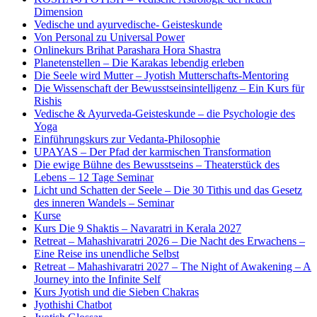
Dimension
Vedische und ayurvedische- Geisteskunde
Von Personal zu Universal Power
Onlinekurs Brihat Parashara Hora Shastra
Planetenstellen – Die Karakas lebendig erleben
Die Seele wird Mutter – Jyotish Mutterschafts-Mentoring
Die Wissenschaft der Bewusstseinsintelligenz – Ein Kurs für
Rishis
Vedische & Ayurveda-Geisteskunde – die Psychologie des
Yoga
Einführungskurs zur Vedanta-Philosophie
UPAYAS – Der Pfad der karmischen Transformation
Die ewige Bühne des Bewusstseins – Theaterstück des
Lebens – 12 Tage Seminar
Licht und Schatten der Seele – Die 30 Tithis und das Gesetz
des inneren Wandels – Seminar
Kurse
Kurs Die 9 Shaktis – Navaratri in Kerala 2027
Retreat – Mahashivaratri 2026 – Die Nacht des Erwachens –
Eine Reise ins unendliche Selbst
Retreat – Mahashivaratri 2027 – The Night of Awakening – A
Journey into the Infinite Self
Kurs Jyotish und die Sieben Chakras
Jyothishi Chatbot