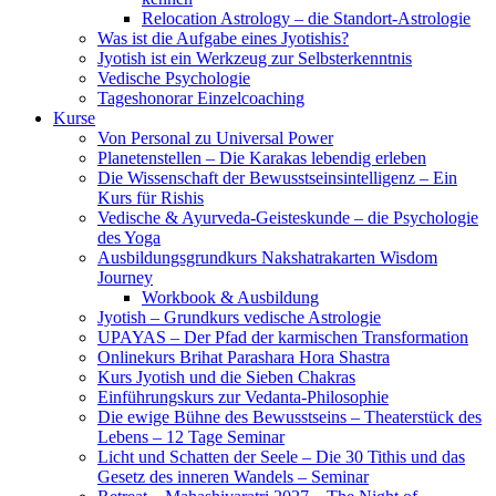
Relocation Astrology – die Standort-Astrologie
Was ist die Aufgabe eines Jyotishis?
Jyotish ist ein Werkzeug zur Selbsterkenntnis
Vedische Psychologie
Tageshonorar Einzelcoaching
Kurse
Von Personal zu Universal Power
Planetenstellen – Die Karakas lebendig erleben
Die Wissenschaft der Bewusstseinsintelligenz – Ein
Kurs für Rishis
Vedische & Ayurveda-Geisteskunde – die Psychologie
des Yoga
Ausbildungsgrundkurs Nakshatrakarten Wisdom
Journey
Workbook & Ausbildung
Jyotish – Grundkurs vedische Astrologie
UPAYAS – Der Pfad der karmischen Transformation
Onlinekurs Brihat Parashara Hora Shastra
Kurs Jyotish und die Sieben Chakras
Einführungskurs zur Vedanta-Philosophie
Die ewige Bühne des Bewusstseins – Theaterstück des
Lebens – 12 Tage Seminar
Licht und Schatten der Seele – Die 30 Tithis und das
Gesetz des inneren Wandels – Seminar