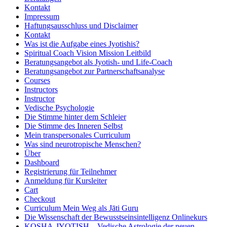
Kontakt
Impressum
Haftungsausschluss und Disclaimer
Kontakt
Was ist die Aufgabe eines Jyotishis?
Spiritual Coach Vision Mission Leitbild
Beratungsangebot als Jyotish- und Life-Coach
Beratungsangebot zur Partnerschaftsanalyse
Courses
Instructors
Instructor
Vedische Psychologie
Die Stimme hinter dem Schleier
Die Stimme des Inneren Selbst
Mein transpersonales Curriculum
Was sind neurotropische Menschen?
Über
Dashboard
Registrierung für Teilnehmer
Anmeldung für Kursleiter
Cart
Checkout
Curriculum Mein Weg als Jāti Guru
Die Wissenschaft der Bewusstseinsintelligenz Onlinekurs
KOSHA-JYOTISH – Vedische Astrologie der neuen