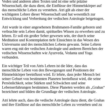
Veden und anderen alten Texten und ist eine sehr präzise
Wissenschaft, die dazu dient, die Einflüsse der Himmelskörper auf
das menschliche Leben zu verstehen. Atri gilt als einer der
wichtigsten Lehrer dieser Wissenschaft und hat wesentlich zur
Entwicklung und Verbreitung der vedischen Astrologie beigetragen.
Atri wurde in einer angesehenen Brahmanen-Familie geboren und
verbrachte sein Leben damit, spirituelles Wissen zu erwerben und zu
lehren. Er soll ein großer Seher gewesen sein, der durch seine
Meditation und Kontemplation tiefe Einsichten in das Wesen des
Universums und des menschlichen Lebens gewann. Seine Lehren
waren eng mit der vedischen Astrologie und anderen Bereichen der
vedischen Wissenschaften wie Ayurveda, Vedanta und Yoga
verbunden.
Ein wichtiger Teil von Atris Lehren ist die Idee, dass das
menschliche Leben von den Bewegungen und Positionen der
Himmelskörper beeinflusst wird. Er lehrte, dass jeder Mensch bei
seiner Geburt von bestimmten Planeten beeinflusst wird, die seine
Persönlichkeit, seine Stärken und Schwächen und seine
Lebenserfahrungen bestimmen. Diese Planeten werden als „Grahas“
bezeichnet und bilden die Grundlage der vedischen Astrologie.
Atri lehrte auch, dass die vedische Astrologie dazu dient, die Grahas
und ihre Einflüsse auf das menschliche Leben zu verstehen und zu