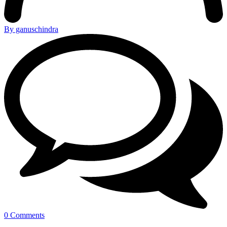
By ganuschindra
0 Comments