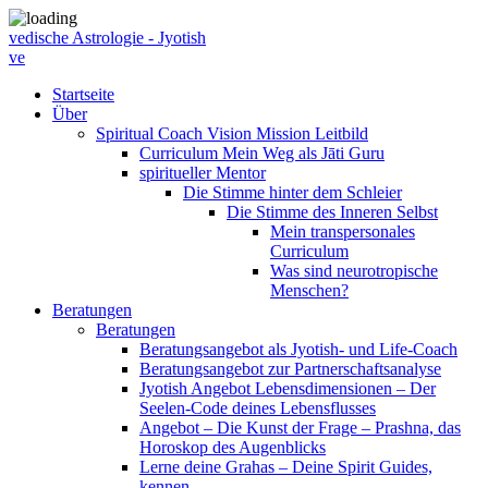
vedische Astrologie - Jyotish
ve
Startseite
Über
Spiritual Coach Vision Mission Leitbild
Curriculum Mein Weg als Jāti Guru
spiritueller Mentor
Die Stimme hinter dem Schleier
Die Stimme des Inneren Selbst
Mein transpersonales
Curriculum
Was sind neurotropische
Menschen?
Beratungen
Beratungen
Beratungsangebot als Jyotish- und Life-Coach
Beratungsangebot zur Partnerschaftsanalyse
Jyotish Angebot Lebensdimensionen – Der
Seelen-Code deines Lebensflusses
Angebot – Die Kunst der Frage – Prashna, das
Horoskop des Augenblicks
Lerne deine Grahas – Deine Spirit Guides,
kennen