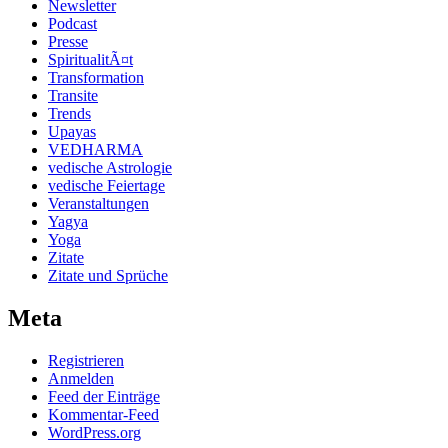
Newsletter
Podcast
Presse
SpiritualitÃ¤t
Transformation
Transite
Trends
Upayas
VEDHARMA
vedische Astrologie
vedische Feiertage
Veranstaltungen
Yagya
Yoga
Zitate
Zitate und Sprüche
Meta
Registrieren
Anmelden
Feed der Einträge
Kommentar-Feed
WordPress.org