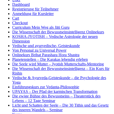
Dashboard
Registrierung für Teilnehmer
Anmeldung für Kursleiter
Cart
Checkout
Curriculum Mein Weg als Jāti Guru
Die Wissenschaft der Bewusstseinsintelligenz Onlinekurs
KOSHA-JYOTISH – Vedische Astrologie der neuen
Dimension
Vedische und ayurvedische- Geisteskunde
Von Personal zu Universal Power
Onlinekurs Brihat Parashara Hora Shastra
Planetenstellen – Die Karakas lebendig erleben
Die Seele wird Mutter – Jyotish Mutterschafts-Mentoring
Die Wissenschaft der Bewusstseinsintelligenz – Ein Kurs für
Rishis
Vedische & Ayurveda-Geisteskunde – die Psychologie des
Yoga
Einführungskurs zur Vedanta-Philosophie
UPAYAS – Der Pfad der karmischen Transformation
Die ewige Bühne des Bewusstseins – Theaterstück des
Lebens – 12 Tage Seminar
Licht und Schatten der Seele – Die 30 Tithis und das Gesetz
des inneren Wandels – Seminar