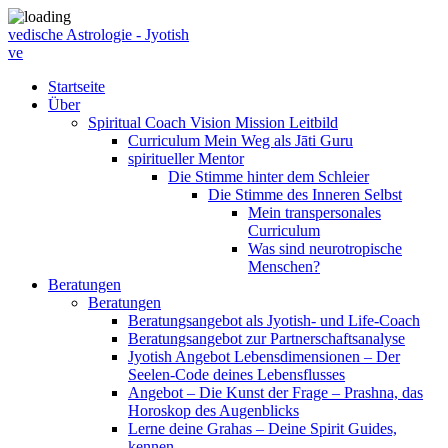
vedische Astrologie - Jyotish
ve
Startseite
Über
Spiritual Coach Vision Mission Leitbild
Curriculum Mein Weg als Jāti Guru
spiritueller Mentor
Die Stimme hinter dem Schleier
Die Stimme des Inneren Selbst
Mein transpersonales
Curriculum
Was sind neurotropische
Menschen?
Beratungen
Beratungen
Beratungsangebot als Jyotish- und Life-Coach
Beratungsangebot zur Partnerschaftsanalyse
Jyotish Angebot Lebensdimensionen – Der
Seelen-Code deines Lebensflusses
Angebot – Die Kunst der Frage – Prashna, das
Horoskop des Augenblicks
Lerne deine Grahas – Deine Spirit Guides,
kennen