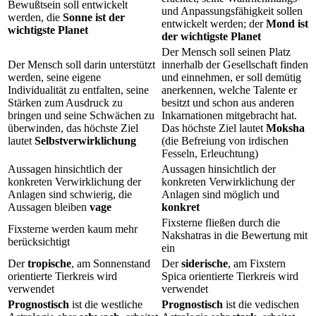
Bewußtsein soll entwickelt
und Anpassungsfähigkeit sollen
werden, die
Sonne ist der
entwickelt werden; der
Mond ist
wichtigste Planet
der wichtigste Planet
Der Mensch soll seinen Platz
Der Mensch soll darin unterstützt
innerhalb der Gesellschaft finden
werden, seine eigene
und einnehmen, er soll demütig
Individualität zu entfalten, seine
anerkennen, welche Talente er
Stärken zum Ausdruck zu
besitzt und schon aus anderen
bringen und seine Schwächen zu
Inkarnationen mitgebracht hat.
überwinden, das höchste Ziel
Das höchste Ziel lautet
Moksha
lautet
Selbstverwirklichung
(die Befreiung von irdischen
Fesseln, Erleuchtung)
Aussagen hinsichtlich der
Aussagen hinsichtlich der
konkreten Verwirklichung der
konkreten Verwirklichung der
Anlagen sind schwierig, die
Anlagen sind möglich und
Aussagen bleiben
vage
konkret
Fixsterne fließen durch die
Fixsterne werden kaum mehr
Nakshatras in die Bewertung mit
berücksichtigt
ein
Der
tropische
, am Sonnenstand
Der
siderische
, am Fixstern
orientierte Tierkreis wird
Spica orientierte Tierkreis wird
verwendet
verwendet
Prognostisch
ist die westliche
Prognostisch
ist die vedischen