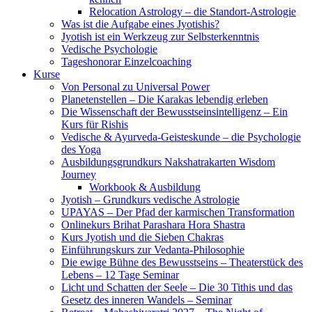
Relocation Astrology – die Standort-Astrologie
Was ist die Aufgabe eines Jyotishis?
Jyotish ist ein Werkzeug zur Selbsterkenntnis
Vedische Psychologie
Tageshonorar Einzelcoaching
Kurse
Von Personal zu Universal Power
Planetenstellen – Die Karakas lebendig erleben
Die Wissenschaft der Bewusstseinsintelligenz – Ein
Kurs für Rishis
Vedische & Ayurveda-Geisteskunde – die Psychologie
des Yoga
Ausbildungsgrundkurs Nakshatrakarten Wisdom
Journey
Workbook & Ausbildung
Jyotish – Grundkurs vedische Astrologie
UPAYAS – Der Pfad der karmischen Transformation
Onlinekurs Brihat Parashara Hora Shastra
Kurs Jyotish und die Sieben Chakras
Einführungskurs zur Vedanta-Philosophie
Die ewige Bühne des Bewusstseins – Theaterstück des
Lebens – 12 Tage Seminar
Licht und Schatten der Seele – Die 30 Tithis und das
Gesetz des inneren Wandels – Seminar