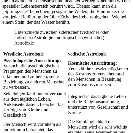
die im aktuellen Lebensabschnitt beachtet werden sollen und wo ein
spezieller Lebensbereich berührt wird.. Ebenso kann man die
„Sprungziele“ berechnen, ja sogar die Wellen, die Eindrücke, die
von jeder Berührung der Oberfläche des Lebens abgehen. Wie bei
einem Stein, der das Wasser berührt.
Unterschiede zwischen siderischer (vedischer oder
indischer) Astrologie und tropischer (westlicher)
Astrologie
Westliche Astrologie
vedische Astrologie
Psychologische Ausrichtung:
Kosmische Ausrichtung:
Versucht die psychologischen
Versucht die Gesetzmäßigkeiten
Prägungen des Menschen zu
des Kosmos zu verstehen und
erkennen und zu heilen, seine
den Menschen in Beziehung
Beziehung zu anderen Menschen
zum Kosmos zu setzen
zu verbessern.
Seit einigen Jahrhundert verbannt
Integriert in das tägliche Leben
aus dem täglichen Leben,
und die Religionsausübung,
Außenseiterdasein, belächelt bis
unterstützt von Gesellschaft und
verfolgt von Kirche und
Kirche
Gesellschaft
Die Empfänglichkeit des
Der Mensch wird vor allem als
Menschen wird als sehr wichtig
Individuum betrachtet; das
erachtet, seine Wahrnehmungs-