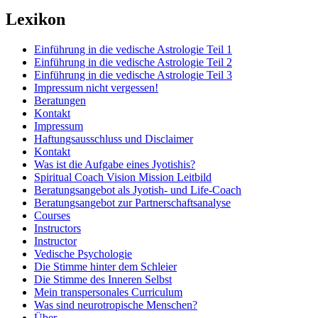
Lexikon
Einführung in die vedische Astrologie Teil 1
Einführung in die vedische Astrologie Teil 2
Einführung in die vedische Astrologie Teil 3
Impressum nicht vergessen!
Beratungen
Kontakt
Impressum
Haftungsausschluss und Disclaimer
Kontakt
Was ist die Aufgabe eines Jyotishis?
Spiritual Coach Vision Mission Leitbild
Beratungsangebot als Jyotish- und Life-Coach
Beratungsangebot zur Partnerschaftsanalyse
Courses
Instructors
Instructor
Vedische Psychologie
Die Stimme hinter dem Schleier
Die Stimme des Inneren Selbst
Mein transpersonales Curriculum
Was sind neurotropische Menschen?
Über