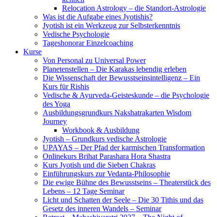
Relocation Astrology – die Standort-Astrologie
Was ist die Aufgabe eines Jyotishis?
Jyotish ist ein Werkzeug zur Selbsterkenntnis
Vedische Psychologie
Tageshonorar Einzelcoaching
Kurse
Von Personal zu Universal Power
Planetenstellen – Die Karakas lebendig erleben
Die Wissenschaft der Bewusstseinsintelligenz – Ein
Kurs für Rishis
Vedische & Ayurveda-Geisteskunde – die Psychologie
des Yoga
Ausbildungsgrundkurs Nakshatrakarten Wisdom
Journey
Workbook & Ausbildung
Jyotish – Grundkurs vedische Astrologie
UPAYAS – Der Pfad der karmischen Transformation
Onlinekurs Brihat Parashara Hora Shastra
Kurs Jyotish und die Sieben Chakras
Einführungskurs zur Vedanta-Philosophie
Die ewige Bühne des Bewusstseins – Theaterstück des
Lebens – 12 Tage Seminar
Licht und Schatten der Seele – Die 30 Tithis und das
Gesetz des inneren Wandels – Seminar