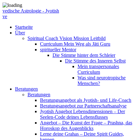
vedische Astrologie - Jyotish
ve
Startseite
Über
Spiritual Coach Vision Mission Leitbild
Curriculum Mein Weg als Jāti Guru
spiritueller Mentor
Die Stimme hinter dem Schleier
Die Stimme des Inneren Selbst
Mein transpersonales
Curriculum
Was sind neurotropische
Menschen?
Beratungen
Beratungen
Beratungsangebot als Jyotish- und Life-Coach
Beratungsangebot zur Partnerschaftsanalyse
Jyotish Angebot Lebensdimensionen – Der
Seelen-Code deines Lebensflusses
Angebot – Die Kunst der Frage – Prashna, das
Horoskop des Augenblicks
Lerne deine Grahas – Deine Spirit Guides,
kennen