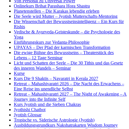
Von Personal zu Universal Power
Onlinekurs Brihat Parashara Hora Shastra
Planetenstellen – Die Karakas lebendig erleben
Die Seele wird Mutter – Jyotish Mutterschafts-Mentoring
Die Wissenschaft der Bewusstseinsintelligenz – Ein Kurs für
Rishis
Vedische & Ayurveda-Geisteskunde – die Psychologie des
Yoga
Einführungskurs zur Vedanta-Philosophie
UPAYAS – Der Pfad der karmischen Transformation
Die ewige Bühne des Bewusstseins – Theaterstück des
Lebens – 12 Tage Seminar
Licht und Schatten der Seele – Die 30 Tithis und das Gesetz
des inneren Wandels – Seminar
Kurse
Kurs Die 9 Shaktis – Navaratri in Kerala 2027
Retreat – Mahashivaratri 2026 – Die Nacht des Erwachens –
Eine Reise ins unendliche Selbst
Retreat – Mahashivaratri 2027 – The Night of Awakening – A
Journey into the Infinite Self
Kurs Jyotish und die Sieben Chakras
Jyothishi Chatbot
Jyotish Glossar
Tropische vs. Siderische Astrologie (Jyotish)
Ausbildungsgrundkurs Nakshatrakarten Wisdom Journey