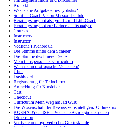
Haftungsausschluss und Disclaimer
Kontakt
Was ist die Aufgabe eines Jyotishis?
Spiritual Coach Vision Mission Leitbild
Beratungsangebot als Jyotish- und Life-Coach
Beratungsangebot zur Partnerschaftsanalyse
Courses
Instructors
Instructor
Vedische Psychologie
Die Stimme hinter dem Schleier
Die Stimme des Inneren Selbst
Mein transpersonales Curriculum
Was sind neurotropische Menschen?
Über
Dashboard
Registrierung für Teilnehmer
Anmeldung für Kursleiter
Cart
Checkout
Curriculum Mein Weg als Jāti Guru
Die Wissenschaft der Bewusstseinsintelligenz Onlinekurs
KOSHA-JYOTISH – Vedische Astrologie der neuen
Dimension
Vedische und ayurvedische- Geisteskunde