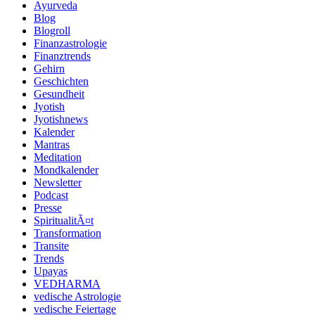
Ayurveda
Blog
Blogroll
Finanzastrologie
Finanztrends
Gehirn
Geschichten
Gesundheit
Jyotish
Jyotishnews
Kalender
Mantras
Meditation
Mondkalender
Newsletter
Podcast
Presse
SpiritualitÃ¤t
Transformation
Transite
Trends
Upayas
VEDHARMA
vedische Astrologie
vedische Feiertage