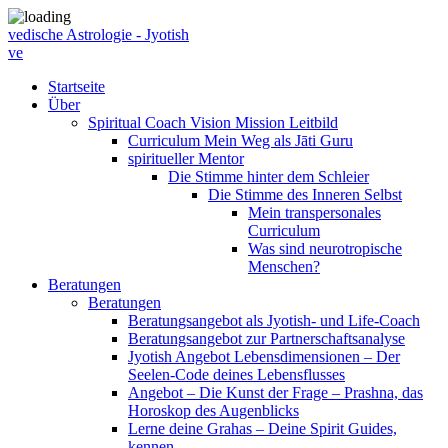
vedische Astrologie - Jyotish
ve
Startseite
Über
Spiritual Coach Vision Mission Leitbild
Curriculum Mein Weg als Jāti Guru
spiritueller Mentor
Die Stimme hinter dem Schleier
Die Stimme des Inneren Selbst
Mein transpersonales
Curriculum
Was sind neurotropische
Menschen?
Beratungen
Beratungen
Beratungsangebot als Jyotish- und Life-Coach
Beratungsangebot zur Partnerschaftsanalyse
Jyotish Angebot Lebensdimensionen – Der
Seelen-Code deines Lebensflusses
Angebot – Die Kunst der Frage – Prashna, das
Horoskop des Augenblicks
Lerne deine Grahas – Deine Spirit Guides,
kennen