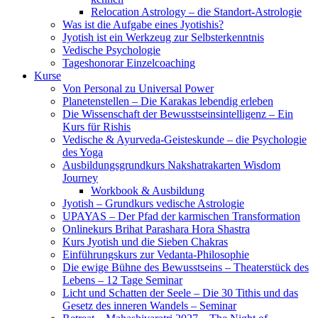
Relocation Astrology – die Standort-Astrologie
Was ist die Aufgabe eines Jyotishis?
Jyotish ist ein Werkzeug zur Selbsterkenntnis
Vedische Psychologie
Tageshonorar Einzelcoaching
Kurse
Von Personal zu Universal Power
Planetenstellen – Die Karakas lebendig erleben
Die Wissenschaft der Bewusstseinsintelligenz – Ein
Kurs für Rishis
Vedische & Ayurveda-Geisteskunde – die Psychologie
des Yoga
Ausbildungsgrundkurs Nakshatrakarten Wisdom
Journey
Workbook & Ausbildung
Jyotish – Grundkurs vedische Astrologie
UPAYAS – Der Pfad der karmischen Transformation
Onlinekurs Brihat Parashara Hora Shastra
Kurs Jyotish und die Sieben Chakras
Einführungskurs zur Vedanta-Philosophie
Die ewige Bühne des Bewusstseins – Theaterstück des
Lebens – 12 Tage Seminar
Licht und Schatten der Seele – Die 30 Tithis und das
Gesetz des inneren Wandels – Seminar