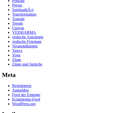
Podcast
Presse
SpiritualitÃ¤t
Transformation
Transite
Trends
Upayas
VEDHARMA
vedische Astrologie
vedische Feiertage
Veranstaltungen
Yagya
Yoga
Zitate
Zitate und Sprüche
Meta
Registrieren
Anmelden
Feed der Einträge
Kommentar-Feed
WordPress.org