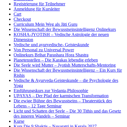
Registrierung für Teilnehmer
Anmeldung für Kursleiter
Cart
Checkout
Curriculum Mein Weg als Jāti Guru
Die Wissenschaft der Bewusstseinsintelligenz Onlinekurs
KOSHA-JYOTISH – Vedische Astrologie der neuen
Dimension
Vedische und ayurvedische- Geisteskunde
Von Personal zu Universal Power
Onlinekurs Brihat Parashara Hora Shastra
Planetenstellen – Die Karakas lebendig erleben
Die Seele wird Mutter – Jyotish Mutterschafts-Mentoring
Die Wissenschaft der Bewusstseinsintelligenz – Ein Kurs für
Rishis
Vedische & Ayurveda-Geisteskunde – die Psychologie des
Yoga
Einführungskurs zur Vedanta-Philosophie
UPAYAS – Der Pfad der karmischen Transformation
Die ewige Bühne des Bewusstseins – Theaterstück des
Lebens – 12 Tage Seminar
Licht und Schatten der Seele – Die 30 Tithis und das Gesetz
des inneren Wandels – Seminar
Kurse
Kurs Die 9 Shaktis – Navaratri in Kerala 2027