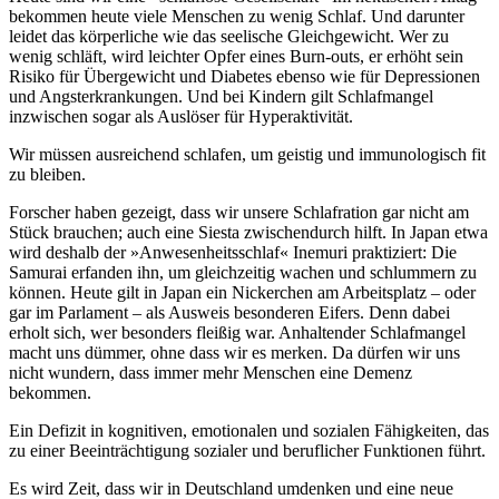
bekommen heute viele Menschen zu wenig Schlaf. Und darunter
leidet das körperliche wie das seelische Gleichgewicht. Wer zu
wenig schläft, wird leichter Opfer eines Burn-outs, er erhöht sein
Risiko für Übergewicht und Diabetes ebenso wie für Depressionen
und Angsterkrankungen. Und bei Kindern gilt Schlafmangel
inzwischen sogar als Auslöser für Hyperaktivität.
Wir müssen ausreichend schlafen, um geistig und immunologisch fit
zu bleiben.
Forscher haben gezeigt, dass wir unsere Schlafration gar nicht am
Stück brauchen; auch eine Siesta zwischendurch hilft. In Japan etwa
wird deshalb der »Anwesenheitsschlaf« Inemuri praktiziert: Die
Samurai erfanden ihn, um gleichzeitig wachen und schlummern zu
können. Heute gilt in Japan ein Nickerchen am Arbeitsplatz – oder
gar im Parlament – als Ausweis besonderen Eifers. Denn dabei
erholt sich, wer besonders fleißig war. Anhaltender Schlafmangel
macht uns dümmer, ohne dass wir es merken. Da dürfen wir uns
nicht wundern, dass immer mehr Menschen eine Demenz
bekommen.
Ein Defizit in kognitiven, emotionalen und sozialen Fähigkeiten, das
zu einer Beeinträchtigung sozialer und beruflicher Funktionen führt.
Es wird Zeit, dass wir in Deutschland umdenken und eine neue