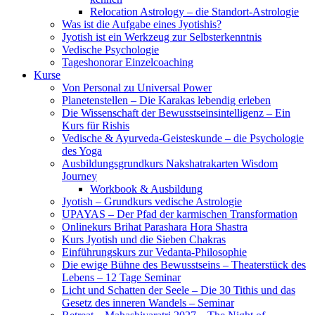
Relocation Astrology – die Standort-Astrologie
Was ist die Aufgabe eines Jyotishis?
Jyotish ist ein Werkzeug zur Selbsterkenntnis
Vedische Psychologie
Tageshonorar Einzelcoaching
Kurse
Von Personal zu Universal Power
Planetenstellen – Die Karakas lebendig erleben
Die Wissenschaft der Bewusstseinsintelligenz – Ein
Kurs für Rishis
Vedische & Ayurveda-Geisteskunde – die Psychologie
des Yoga
Ausbildungsgrundkurs Nakshatrakarten Wisdom
Journey
Workbook & Ausbildung
Jyotish – Grundkurs vedische Astrologie
UPAYAS – Der Pfad der karmischen Transformation
Onlinekurs Brihat Parashara Hora Shastra
Kurs Jyotish und die Sieben Chakras
Einführungskurs zur Vedanta-Philosophie
Die ewige Bühne des Bewusstseins – Theaterstück des
Lebens – 12 Tage Seminar
Licht und Schatten der Seele – Die 30 Tithis und das
Gesetz des inneren Wandels – Seminar