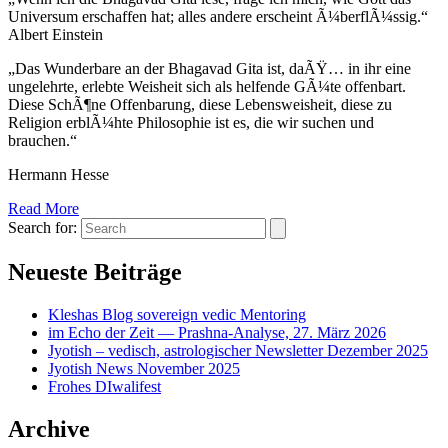
Universum erschaffen hat; alles andere erscheint Ã¼berflÃ¼ssig.“
Albert Einstein
„Das Wunderbare an der Bhagavad Gita ist, daÃŸ… in ihr eine
ungelehrte, erlebte Weisheit sich als helfende GÃ¼te offenbart.
Diese SchÃ¶ne Offenbarung, diese Lebensweisheit, diese zu
Religion erblÃ¼hte Philosophie ist es, die wir suchen und
brauchen.“
Hermann Hesse
Read More
Search for:
Neueste Beiträge
Kleshas Blog sovereign vedic Mentoring
im Echo der Zeit — Prashna-Analyse, 27. März 2026
Jyotish – vedisch, astrologischer Newsletter Dezember 2025
Jyotish News November 2025
Frohes DIwalifest
Archive