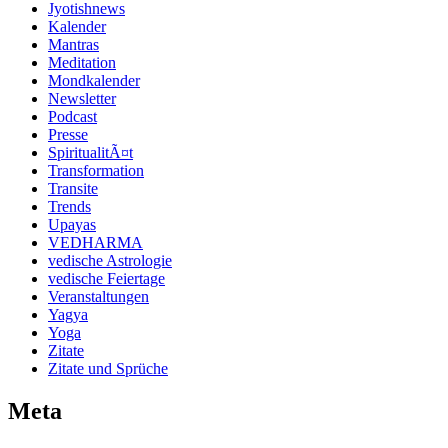
Jyotishnews
Kalender
Mantras
Meditation
Mondkalender
Newsletter
Podcast
Presse
SpiritualitÃ¤t
Transformation
Transite
Trends
Upayas
VEDHARMA
vedische Astrologie
vedische Feiertage
Veranstaltungen
Yagya
Yoga
Zitate
Zitate und Sprüche
Meta