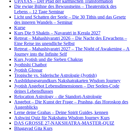
UPAYAS – Der Pfad der karmischen Transformation
Die ewige Bühne des Bewusstseins – Theaterstück des
Lebens – 12 Tage Seminar
Licht und Schatten der Seele – Die 30 Tithis und das Gesetz
des inneren Wandels – Seminar
Kurse
Kurs Die 9 Shaktis – Navaratri in Kerala 2027
Retreat – Mahashivaratri 2026 – Die Nacht des Erwachens –
Eine Reise ins unendliche Selbst
Retreat – Mahashivaratri 2027 – The Night of Awakening – A
Journey into the Infinite Self
Kurs Jyotish und die Sieben Chakras
Jyothishi Chatbot
Jyotish Glossar
Tropische vs. Siderische Astrologie (Jyotish)
Ausbildungsgrundkurs Nakshatrakarten Wisdom Journey
Jyotish Angebot Lebensdimensionen – Der Seelen-Code
deines Lebensflusses
Relocation Astrology – die Standort-Astrologie
Angebot – Die Kunst der Frage – Prashna, das Horoskop des
Augenblicks
Lerne deine Grahas – Deine Spirit Guides, kennen
Ashwini Quiz für Nakshatra Wisdom Journey Kurs
DAS GROSSE 27-NAKSHATRA-MASTER-QUIZ
Bhagavad Gita Kurs