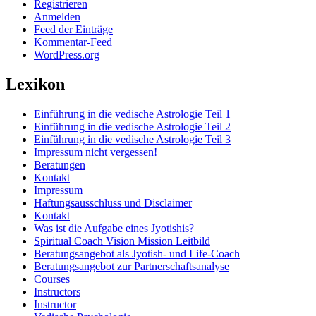
Registrieren
Anmelden
Feed der Einträge
Kommentar-Feed
WordPress.org
Lexikon
Einführung in die vedische Astrologie Teil 1
Einführung in die vedische Astrologie Teil 2
Einführung in die vedische Astrologie Teil 3
Impressum nicht vergessen!
Beratungen
Kontakt
Impressum
Haftungsausschluss und Disclaimer
Kontakt
Was ist die Aufgabe eines Jyotishis?
Spiritual Coach Vision Mission Leitbild
Beratungsangebot als Jyotish- und Life-Coach
Beratungsangebot zur Partnerschaftsanalyse
Courses
Instructors
Instructor