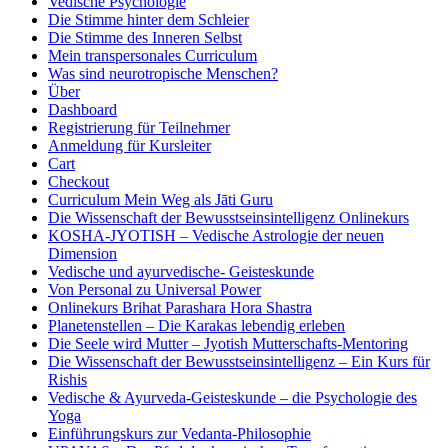
Vedische Psychologie
Die Stimme hinter dem Schleier
Die Stimme des Inneren Selbst
Mein transpersonales Curriculum
Was sind neurotropische Menschen?
Über
Dashboard
Registrierung für Teilnehmer
Anmeldung für Kursleiter
Cart
Checkout
Curriculum Mein Weg als Jāti Guru
Die Wissenschaft der Bewusstseinsintelligenz Onlinekurs
KOSHA-JYOTISH – Vedische Astrologie der neuen
Dimension
Vedische und ayurvedische- Geisteskunde
Von Personal zu Universal Power
Onlinekurs Brihat Parashara Hora Shastra
Planetenstellen – Die Karakas lebendig erleben
Die Seele wird Mutter – Jyotish Mutterschafts-Mentoring
Die Wissenschaft der Bewusstseinsintelligenz – Ein Kurs für
Rishis
Vedische & Ayurveda-Geisteskunde – die Psychologie des
Yoga
Einführungskurs zur Vedanta-Philosophie