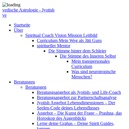
vedische Astrologie - Jyotish
ve
Startseite
Über
Spiritual Coach Vision Mission Leitbild
Curriculum Mein Weg als Jāti Guru
spiritueller Mentor
Die Stimme hinter dem Schleier
Die Stimme des Inneren Selbst
Mein transpersonales
Curriculum
Was sind neurotropische
Menschen?
Beratungen
Beratungen
Beratungsangebot als Jyotish- und Life-Coach
Beratungsangebot zur Partnerschaftsanalyse
Jyotish Angebot Lebensdimensionen – Der
Seelen-Code deines Lebensflusses
Angebot – Die Kunst der Frage – Prashna, das
Horoskop des Augenblicks
Lerne deine Grahas – Deine Spirit Guides,
kennen