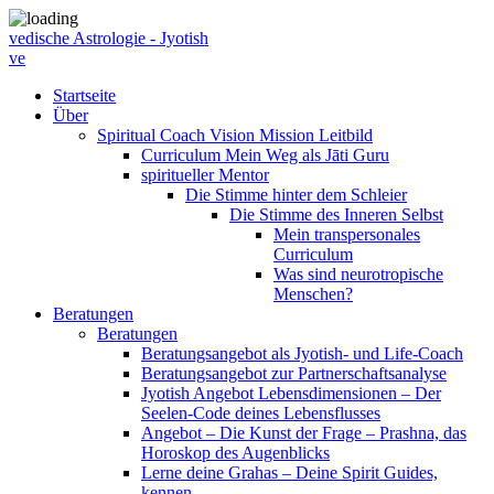
vedische Astrologie - Jyotish
ve
Startseite
Über
Spiritual Coach Vision Mission Leitbild
Curriculum Mein Weg als Jāti Guru
spiritueller Mentor
Die Stimme hinter dem Schleier
Die Stimme des Inneren Selbst
Mein transpersonales
Curriculum
Was sind neurotropische
Menschen?
Beratungen
Beratungen
Beratungsangebot als Jyotish- und Life-Coach
Beratungsangebot zur Partnerschaftsanalyse
Jyotish Angebot Lebensdimensionen – Der
Seelen-Code deines Lebensflusses
Angebot – Die Kunst der Frage – Prashna, das
Horoskop des Augenblicks
Lerne deine Grahas – Deine Spirit Guides,
kennen