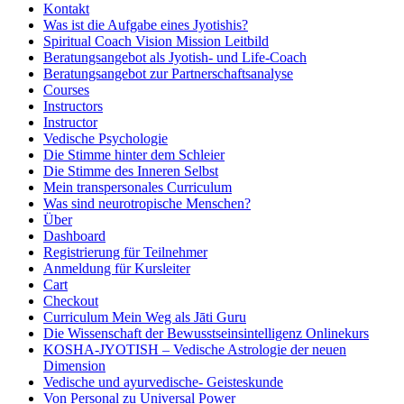
Kontakt
Was ist die Aufgabe eines Jyotishis?
Spiritual Coach Vision Mission Leitbild
Beratungsangebot als Jyotish- und Life-Coach
Beratungsangebot zur Partnerschaftsanalyse
Courses
Instructors
Instructor
Vedische Psychologie
Die Stimme hinter dem Schleier
Die Stimme des Inneren Selbst
Mein transpersonales Curriculum
Was sind neurotropische Menschen?
Über
Dashboard
Registrierung für Teilnehmer
Anmeldung für Kursleiter
Cart
Checkout
Curriculum Mein Weg als Jāti Guru
Die Wissenschaft der Bewusstseinsintelligenz Onlinekurs
KOSHA-JYOTISH – Vedische Astrologie der neuen
Dimension
Vedische und ayurvedische- Geisteskunde
Von Personal zu Universal Power