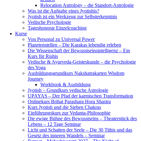
Relocation Astrology – die Standort-Astrologie
Was ist die Aufgabe eines Jyotishis?
Jyotish ist ein Werkzeug zur Selbsterkenntnis
Vedische Psychologie
Tageshonorar Einzelcoaching
Kurse
Von Personal zu Universal Power
Planetenstellen – Die Karakas lebendig erleben
Die Wissenschaft der Bewusstseinsintelligenz – Ein
Kurs für Rishis
Vedische & Ayurveda-Geisteskunde – die Psychologie
des Yoga
Ausbildungsgrundkurs Nakshatrakarten Wisdom
Journey
Workbook & Ausbildung
Jyotish – Grundkurs vedische Astrologie
UPAYAS – Der Pfad der karmischen Transformation
Onlinekurs Brihat Parashara Hora Shastra
Kurs Jyotish und die Sieben Chakras
Einführungskurs zur Vedanta-Philosophie
Die ewige Bühne des Bewusstseins – Theaterstück des
Lebens – 12 Tage Seminar
Licht und Schatten der Seele – Die 30 Tithis und das
Gesetz des inneren Wandels – Seminar