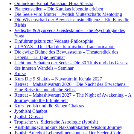
Onlinekurs Brihat Parashara Hora Shastra
Planetenstellen – Die Karakas lebendig erleben
Die Seele wird Mutter – Jyotish Mutterschafts-Mentoring
Die Wissenschaft der Bewusstseinsintelligenz – Ein Kurs für
Rishis
Vedische & Ayurveda-Geisteskunde – die Psychologie des
Yoga
Einführungskurs zur Vedanta-Philosophie
UPAYAS – Der Pfad der karmischen Transformation
Die ewige Bühne des Bewusstseins – Theaterstück des
Lebens – 12 Tage Seminar
Licht und Schatten der Seele – Die 30 Tithis und das Gesetz
des inneren Wandels – Seminar
Kurse
Kurs Die 9 Shaktis – Navaratri in Kerala 2027
Retreat – Mahashivaratri 2026 – Die Nacht des Erwachens –
Eine Reise ins unendliche Selbst
Retreat – Mahashivaratri 2027 – The Night of Awakening – A
Journey into the Infinite Self
Kurs Jyotish und die Sieben Chakras
Jyothishi Chatbot
Jyotish Glossar
Tropische vs. Siderische Astrologie (Jyotish)
Ausbildungsgrundkurs Nakshatrakarten Wisdom Journey
Jyotish Angebot Lebensdimensionen – Der Seelen-Code