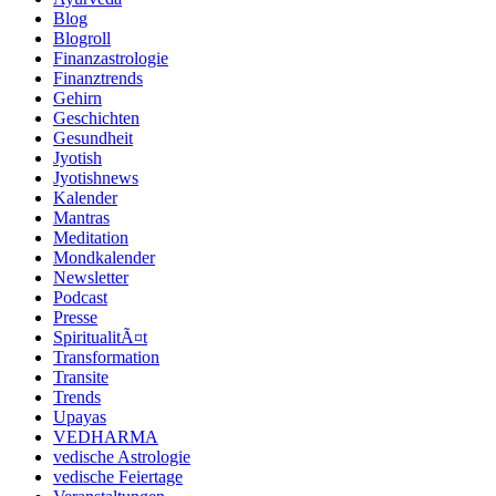
Blog
Blogroll
Finanzastrologie
Finanztrends
Gehirn
Geschichten
Gesundheit
Jyotish
Jyotishnews
Kalender
Mantras
Meditation
Mondkalender
Newsletter
Podcast
Presse
SpiritualitÃ¤t
Transformation
Transite
Trends
Upayas
VEDHARMA
vedische Astrologie
vedische Feiertage